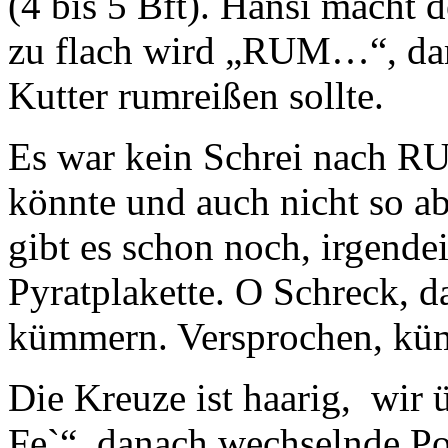
(4 bis 5 Bft). Hansi macht 
zu flach wird „RUM…“, dami
Kutter rumreißen sollte.
Es war kein Schrei nach RU
könnte und auch nicht so a
gibt es schon noch, irgendei
Pyratplakette. O Schreck, 
kümmern. Versprochen, kü
Die Kreuze ist haarig, wir
Fe`“, danach wechselnde Po