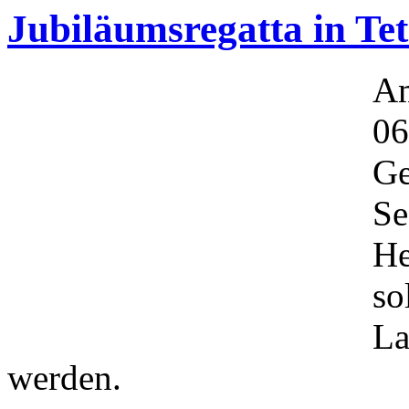
Jubiläumsregatta in Te
Am
06
Ge
Se
He
so
La
werden.